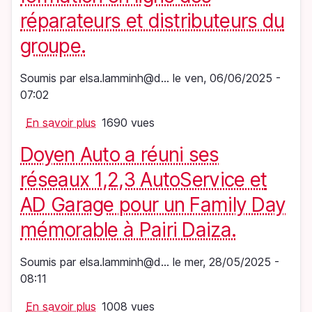
PHE
réparateurs et distributeurs du
(Parts
groupe.
Holding
Europe),
Soumis par
elsa.lamminh@d…
le
ven, 06/06/2025 -
annonce
07:02
une
prise
En savoir plus
sur
1690 vues
de
Doyen
participation
Doyen Auto a réuni ses
Auto
majoritaire
lance
réseaux 1,2,3 AutoService et
dans
le
le
AD Garage pour un Family Day
Campus
capital
Doyen,
mémorable à Pairi Daiza.
du
la
groupe
plateforme
Soumis par
elsa.lamminh@d…
le
mer, 28/05/2025 -
Thijsen
de
08:11
Autoparts.
formation
En savoir plus
en
sur
1008 vues