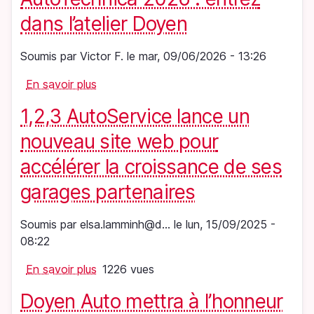
continue
dans l’atelier Doyen
son
développement
Soumis par
Victor F.
le
mar, 09/06/2026 - 13:26
avec
En savoir plus
l’ouverture
sur
d’une
AutoTechnica
1,2,3 AutoService lance un
troisième
2026
plateforme
:
nouveau site web pour
à
entrez
accélérer la croissance de ses
Waddinxveen
dans
l’atelier
garages partenaires
Doyen
Soumis par
elsa.lamminh@d…
le
lun, 15/09/2025 -
08:22
En savoir plus
sur
1226 vues
1,2,3
Doyen Auto mettra à l’honneur
AutoService