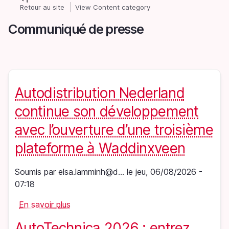
Aller
Retour au site
View Content category
Fil
au
Communiqué de presse
contenu
d'Ariane
principal
Autodistribution Nederland
continue son développement
avec l’ouverture d’une troisième
plateforme à Waddinxveen
Soumis par
elsa.lamminh@d…
le
jeu, 06/08/2026 -
07:18
En savoir plus
sur
Autodistribution
AutoTechnica 2026 : entrez
Nederland