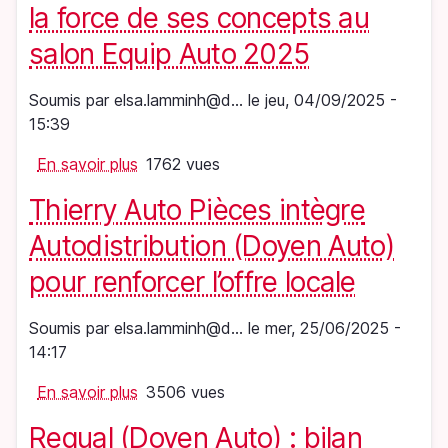
lance
la force de ses concepts au
un
salon Equip Auto 2025
nouveau
site
Soumis par
elsa.lamminh@d…
le
jeu, 04/09/2025 -
web
15:39
pour
accélérer
En savoir plus
sur
1762 vues
la
Doyen
croissance
Thierry Auto Pièces intègre
Auto
de
mettra
Autodistribution (Doyen Auto)
ses
à
garages
pour renforcer l’offre locale
l’honneur
partenaires
la
Soumis par
elsa.lamminh@d…
le
mer, 25/06/2025 -
force
14:17
de
ses
En savoir plus
sur
3506 vues
concepts
Thierry
au
Requal (Doyen Auto) : bilan
Auto