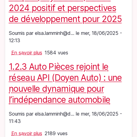
salon
Pièces
2024 positif et perspectives
Equip
intègre
Auto
de développement pour 2025
Autodistribution
2025
(Doyen
Soumis par
elsa.lamminh@d…
le
mer, 18/06/2025 -
Auto)
12:13
pour
renforcer
En savoir plus
sur
1584 vues
l’offre
Requal
locale
1.2.3 Auto Pièces rejoint le
(Doyen
Auto)
réseau API (Doyen Auto) : une
:
nouvelle dynamique pour
bilan
2024
l’indépendance automobile
positif
et
Soumis par
elsa.lamminh@d…
le
mer, 18/06/2025 -
perspectives
11:43
de
En savoir plus
développement
sur
2189 vues