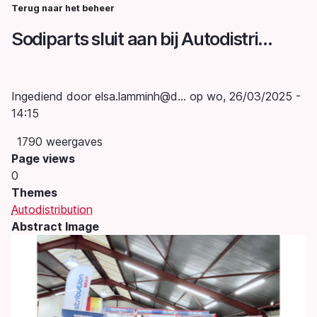
Overslaan
Terug naar het beheer
Kruimelpad
en
Sodiparts sluit aan bij Autodistribution (Groep Doyen)
naar
de
inhoud
gaan
Ingediend door
elsa.lamminh@d…
op
wo, 26/03/2025 -
14:15
1790 weergaves
Page views
0
Themes
Autodistribution
Abstract Image
Image