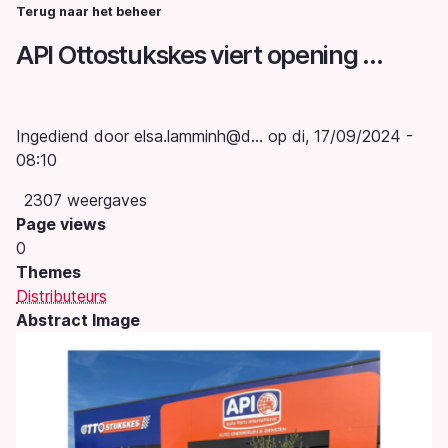
Overslaan
Terug naar het beheer
Kruimelpad
en
API Ottostukskes viert opening nieuwe winkel in Herenthout
naar
de
inhoud
gaan
Ingediend door
elsa.lamminh@d…
op
di, 17/09/2024 -
08:10
2307 weergaves
Page views
0
Themes
Distributeurs
Abstract Image
Image