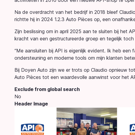
activiteiten in 2016 door een nieuwe API-shop te open
Na de overdracht van het bedrijf in 2018 bleef Claudi
richtte hij in 2024 1.2.3 Auto Pièces op, een onafhank
Zijn beslissing om in april 2025 aan te sluiten bij het 
kracht van een gestructureerde groep en tegelijk toch
“Me aansluiten bij API is eigenlijk evident. Ik heb een 
ondersteuning en moderne tools om mijn klanten beter v
Bij Doyen Auto zijn we er trots op Claudio opnieuw to
Auto Pièces tot een waardevolle aanwinst voor het A
Exclude from global search
No
Header Image
Image