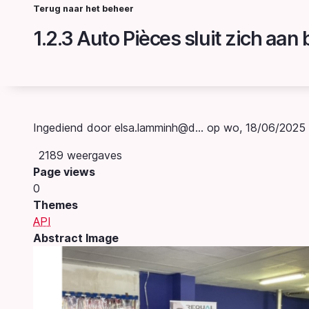
Overslaan
Terug naar het beheer
Kruimelpad
en
naar
de
inhoud
gaan
Ingediend door
elsa.lamminh@d…
op
wo, 18/06/2025 
2189 weergaves
Page views
0
Themes
API
Abstract Image
Image