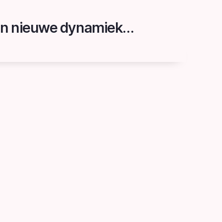
1.2.3 Auto Pièces sluit zich aan bij het API-netwerk (Doyen Auto): een nieuwe dynamiek voor zelfstandige garagisten